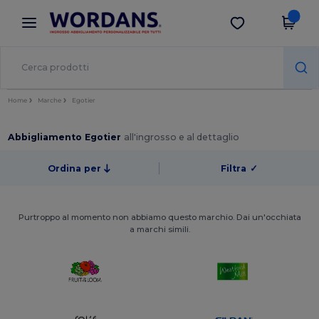
×
App Wordans
Scarica app
Prezzi migliori sull'app!
Home
Marche
Egotier
Abbigliamento Egotier
all'ingrosso e al dettaglio
Ordina per
Filtra
✓
Purtroppo al momento non abbiamo questo marchio. Dai un'occhiata
a marchi simili.