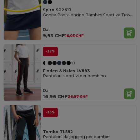
Spiro SP261J
Gonna Pantaloncino Bambini Sportiva Traspirante
Da:
9,93 CHF
16,03 CHF
-37%
+1
Finden & Hales LV883
Pantaloni sportivi per bambino
Da:
16,96 CHF
26,87 CHF
-36%
Tombo TL582
Pantaloni da jogging per bambini