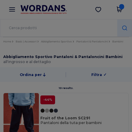
×
App Wordans
Scarica app
Prezzi migliori sull'app!
Home
Basic | Accessori
Abbigliamento Sportivo
Pantaloni & Pantaloncini
Bambini
Abbigliamento Sportivo Pantaloni & Pantaloncini Bambini
all'ingrosso e al dettaglio
Ordina per
Filtra
✓
10 results.
-44%
Fruit of the Loom SC291
Pantaloni della tuta per bambini