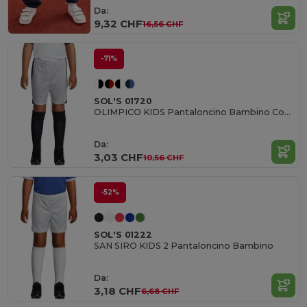
Da:
9,32 CHF
16,56 CHF
-71%
SOL'S 01720
OLIMPICO KIDS Pantaloncino Bambino Con Inserti
Da:
3,03 CHF
10,56 CHF
-52%
SOL'S 01222
SAN SIRO KIDS 2 Pantaloncino Bambino
Da:
3,18 CHF
6,68 CHF