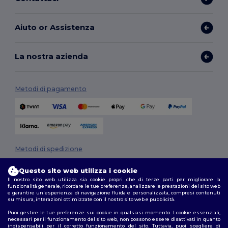
Aiuto or Assistenza
La nostra azienda
Metodi di pagamento
Metodi di spedizione
Questo sito web utilizza i cookie
Il nostro sito web utilizza sia cookie propri che di terze parti per migliorare la
funzionalità generale, ricordare le tue preferenze, analizzare le prestazioni del sito web
e garantire un'esperienza di navigazione fluida e personalizzata, compresi contenuti
su misura, interazioni ottimizzate con il nostro sito web e pubblicità.
Puoi gestire le tue preferenze sui cookie in qualsiasi momento. I cookie essenziali,
necessari per il funzionamento del sito web, non possono essere disattivati in quanto
Seguici
indispensabili per il corretto funzionamento del sito. Tuttavia, puoi scegliere di