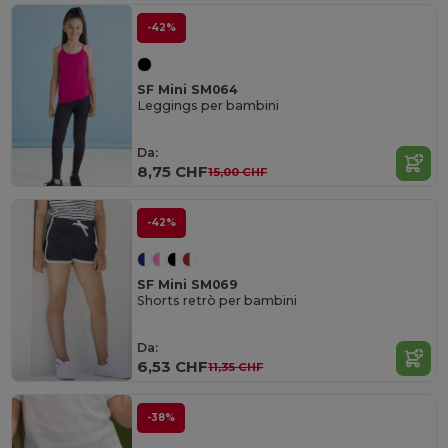
-42%
SF Mini SM064
Leggings per bambini
Da:
8,75 CHF
15,00 CHF
-42%
SF Mini SM069
Shorts retrò per bambini
Da:
6,53 CHF
11,35 CHF
-38%