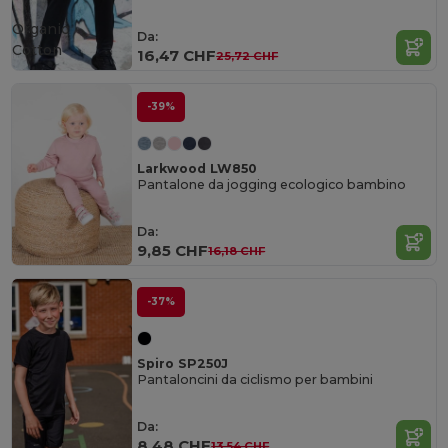
Organic
Da:
Cotton
16,47 CHF
25,72 CHF
-39%
Larkwood LW850
Pantalone da jogging ecologico bambino
Da:
9,85 CHF
16,18 CHF
-37%
Spiro SP250J
Pantaloncini da ciclismo per bambini
Da:
8,48 CHF
13,54 CHF