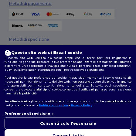
Metodi di pagamento
Metodi di spedizione
Questo sito web utilizza i cookie
Il nostro sito web utilizza sia cookie propri che di terze parti per migliorare la
funzionalità generale, ricordare le tue preferenze, analizzare le prestazioni del sito web
e garantire un'esperienza di navigazione fluida e personalizzata, compresi contenuti
su misura, interazioni ottimizzate con il nostro sito web e pubblicità.
Puoi gestire le tue preferenze sui cookie in qualsiasi momento. I cookie essenziali,
necessari per il funzionamento del sito web, non possono essere disattivati in quanto
Seguici
indispensabili per il corretto funzionamento del sito. Tuttavia, puoi scegliere di
consentire o bloccare altri tipi di cookie, come quelli utilizzati per la personalizzazione,
l'analisi e la pubblicità.
Per ulteriori dettagli su come utilizziamo i cookie, come controllarli e sui cookie di terze
parti, consulta la nostra
Politica sui cookie
e
Privacy Policy
.
2026. Tutti i diritti riservati
Termini e Condizioni
|
Politica di personalizzazione
|
Informativa sulla
Preferenze di revisione
👋
Ciao
privacy
|
Politica sui cookie
|
Site Map
In caso di domande o dubbi,
Consenti solo l'essenziale
puoi contattarci in qualsiasi
momento. Il nostro chatbot è
Consenti tutto
qui per aiutarti.