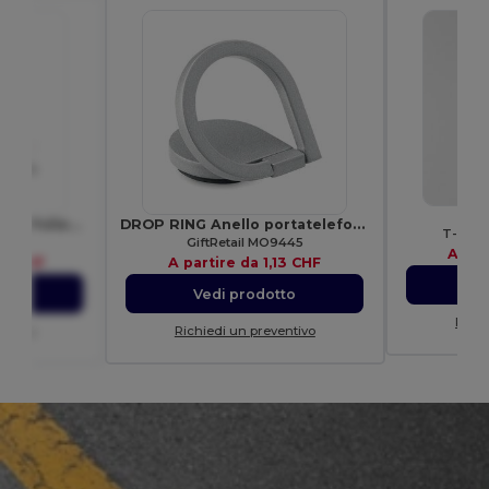
GI
SHOOP Borsa a Sacca in Poliestere per Escursioni
DROP RING Anello portatelefono
T-shirt
7208
GiftRetail MO9445
A par
77 CHF
A partire da
1,13 CHF
V
to
Vedi prodotto
Richi
entivo
Richiedi un preventivo