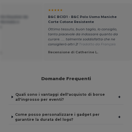
★★★★★
ello Houston da
B&C BCID1 - B&C Polo Uomo Maniche
eformata e
Corte Cotone Resistente
o
Ottimo tessuto, buon taglio, lo consiglio,
tanto piacevole da indossare quanto da
curare. .... talmente soddisfatta che ne
consiglierò altri 2!
Tradotto da Français
L.
Recensione di Catherine L.
Domande Frequenti
Quali sono i vantaggi dell'acquisto di borse
+
all'ingrosso per eventi?
Come posso personalizzare i gadget per
+
garantire la durata del logo?