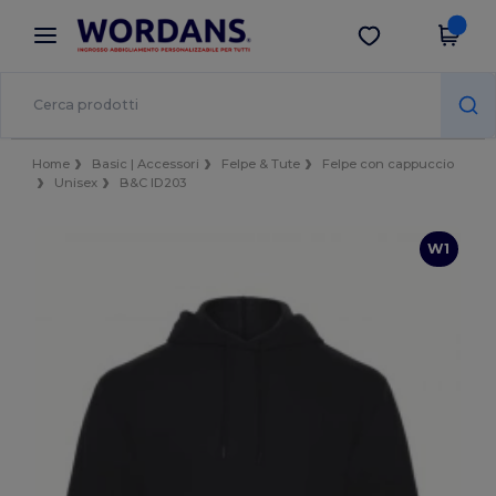
×
App Wordans
Scarica app
Prezzi migliori sull'app!
Home
Basic | Accessori
Felpe & Tute
Felpe con cappuccio
Unisex
B&C ID203
W1