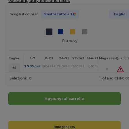
excluding duty fees and taxes
Scegli il colore:
Mostra tutto
+ 3
Taglie
Blu navy
1-7
8-23
24-71
72-143
144-287
288 +
Altri
Taglia
Magazzino
Quantit
+
20.35
19.04
17.10
16.10
15.10
12.95
CHF
CHF
CHF
CHF
CHF
CHF
M
0
Selezioni:
0
Totale:
CHF0.0
Aggiungi al carrello
Personalizzalo!