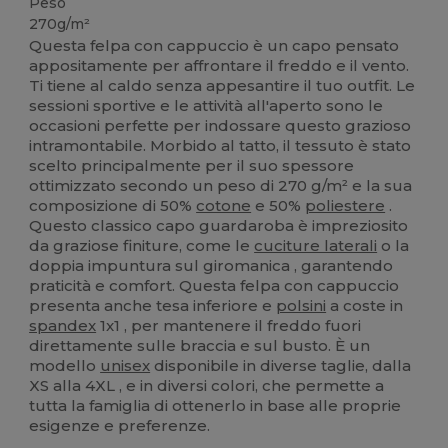
Peso
270g/m²
Questa felpa con cappuccio è un capo pensato
appositamente per affrontare il freddo e il vento.
Ti tiene al caldo senza appesantire il tuo outfit. Le
sessioni sportive e le attività all'aperto sono le
occasioni perfette per indossare questo grazioso
intramontabile. Morbido al tatto, il tessuto è stato
scelto principalmente per il suo spessore
ottimizzato secondo un peso di 270 g/m² e la sua
composizione di 50%
cotone
e 50%
poliestere
.
Questo classico capo guardaroba è impreziosito
da graziose finiture, come le
cuciture laterali
o la
doppia impuntura sul giromanica , garantendo
praticità e comfort. Questa felpa con cappuccio
presenta anche tesa inferiore e
polsini
a coste in
spandex
1x1 , per mantenere il freddo fuori
direttamente sulle braccia e sul busto. È un
modello
unisex
disponibile in diverse taglie, dalla
XS alla 4XL , e in diversi colori, che permette a
tutta la famiglia di ottenerlo in base alle proprie
esigenze e preferenze.