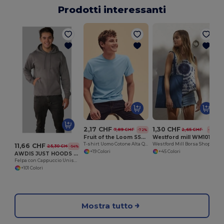
Prodotti interessanti
2,17 CHF
1,30 CHF
7,89 CHF
2,65 CHF
-72%
-51%
Fruit of the Loom SS048
Westford mill WM101
T-shirt Uomo Cotone Alta Qualità
Westford Mill Borsa Shopper in Cotone Personalizzabile
11,66 CHF
25,30 CHF
-54%
+19 Colori
+45 Colori
AWDIS JUST HOODS JH001
Felpa con Cappuccio Unisex Elegante e Confortevole
+101 Colori
Mostra tutto