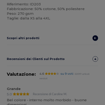
Riferimento: ID203
Fabbricazione: 50% cotone, 50% poliestere
Peso: 270 gsm
Taglie: dalla XS alla 4XL
Scopri altri prodotti
Recensioni dei Clienti sul Prodotto
Valutazione:
4.6
su 9 voti
32099 articoli
venduti
Grande
5.0
Recensione di Caroline M.
Bel colore - interno molto morbido - buone
dimensioni