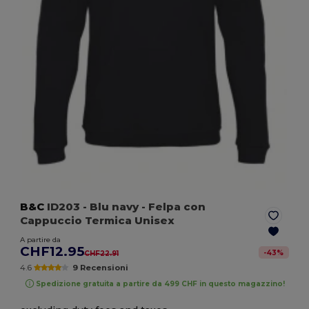
B&C
ID203
- Blu navy
- Felpa con
Cappuccio Termica Unisex
A partire da
CHF12.95
-
43
%
CHF22.91
4.6
9 Recensioni
Spedizione gratuita a partire da 499 CHF in questo magazzino!